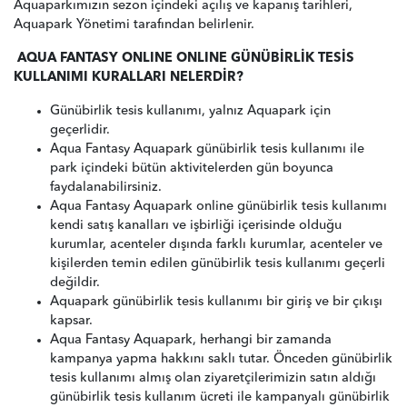
Aquaparkımızın sezon içindeki açılış ve kapanış tarihleri,
Aquapark Yönetimi tarafından belirlenir.
AQUA FANTASY ONLINE ONLINE GÜNÜBİRLİK TESİS
KULLANIMI KURALLARI NELERDİR?
Günübirlik tesis kullanımı, yalnız Aquapark için
geçerlidir.
Aqua Fantasy Aquapark günübirlik tesis kullanımı ile
park içindeki bütün aktivitelerden gün boyunca
faydalanabilirsiniz.
Aqua Fantasy Aquapark online günübirlik tesis kullanımı
kendi satış kanalları ve işbirliği içerisinde olduğu
kurumlar, acenteler dışında farklı kurumlar, acenteler ve
kişilerden temin edilen günübirlik tesis kullanımı geçerli
değildir.
Aquapark günübirlik tesis kullanımı bir giriş ve bir çıkışı
kapsar.
Aqua Fantasy Aquapark, herhangi bir zamanda
kampanya yapma hakkını saklı tutar. Önceden günübirlik
tesis kullanımı almış olan ziyaretçilerimizin satın aldığı
günübirlik tesis kullanım ücreti ile kampanyalı günübirlik