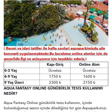
( Resmi ve idari tatiller ile hafta sonlari aquaparkimizda aile
konsepti uygulanmaktadır.Bu kuralımız online alımlar için de
geçerlidir.İlgi ve anlayışınız için teşekkür ederiz.)
Kapı Giriş
Online Alım
0-3 Yaş
Ücretsiz
Ücretsiz
4-9 Yaş
1750 ₺
1600 ₺
9 Yaş Üzeri
2300 ₺
2150 ₺
AQUA FANTASY ONLINE GÜNÜBİRLİK TESİS KULLANIMI
NEDİR?
Aqua Fantasy Online günübirlik tesis kullanımı, içinde
bulunduğumuz sezon içinde dilediğiniz bir gün Aquaparkımızı