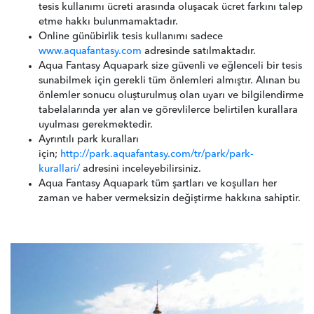
tesis kullanımı ücreti arasında oluşacak ücret farkını talep
etme hakkı bulunmamaktadır.
Online günübirlik tesis kullanımı sadece
www.aquafantasy.com
adresinde satılmaktadır.
Aqua Fantasy Aquapark size güvenli ve eğlenceli bir tesis
sunabilmek için gerekli tüm önlemleri almıştır. Alınan bu
önlemler sonucu oluşturulmuş olan uyarı ve bilgilendirme
tabelalarında yer alan ve görevlilerce belirtilen kurallara
uyulması gerekmektedir.
Ayrıntılı park kuralları
için;
http://park.aquafantasy.com/tr/park/park-
kurallari/
adresini inceleyebilirsiniz.
Aqua Fantasy Aquapark tüm şartları ve koşulları her
zaman ve haber vermeksizin değiştirme hakkına sahiptir.