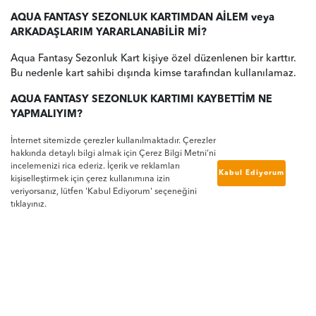
AQUA FANTASY SEZONLUK KARTIMDAN AİLEM veya
ARKADAŞLARIM YARARLANABİLİR Mİ?
Aqua Fantasy Sezonluk Kart kişiye özel düzenlenen bir karttır.
Bu nedenle kart sahibi dışında kimse tarafından kullanılamaz.
AQUA FANTASY SEZONLUK KARTIMI KAYBETTİM NE
YAPMALIYIM?
Aquapark girişinde bulunan misafir hizmetlerine bilgi vererek
İnternet sitemizde çerezler kullanılmaktadır. Çerezler
hakkında detaylı bilgi almak için Çerez Bilgi Metni’ni
kaybolan kartınızın iptal edilmesinin ardından yenileme ücreti
incelemenizi rica ederiz. İçerik ve reklamları
karşılığında kartınızın yeniden basılmasını sağlayabilirsiniz.
Kabul Ediyorum
kişiselleştirmek için çerez kullanımına izin
veriyorsanız, lütfen 'Kabul Ediyorum' seçeneğini
AQUA FANTASY SEZONLUK KART KURALLARI NELERDİR?
tıklayınız.
Aqua Fantasy Aquapark girişinde yazılı bulunan park
kurallarımız sezon üyelerimiz için de geçerlidir.
Lütfen sorgulanan bilgileri doğru ve eksiksiz olarak bildiriniz.
Yanlış ve eksik olduğu tespit edilen bilgi sezonluk üyeliğin
iptalini gerektirmektedir.