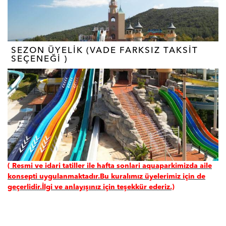
SEZON ÜYELİK (VADE FARKSIZ TAKSİT
SEÇENEĞİ )
( Resmi ve idari tatiller ile hafta sonlari aquaparkimizda aile
konsepti uygulanmaktadır.Bu kuralımız üyelerimiz için de
geçerlidir.İlgi ve anlayışınız için teşekkür ederiz.)